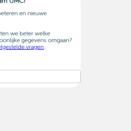
rdam UMC!
beteren en nieuwe
weten we beter welke
ersoonlijke gegevens omgaan?
lgestelde vragen
.
.